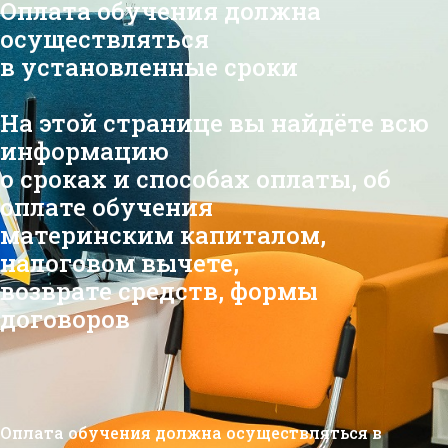
Оплата обучения должна
осуществляться
в установленные сроки
На этой странице вы найдёте всю
информацию
о сроках и способах оплаты, об
оплате обучения
материнским капиталом,
налоговом вычете,
возврате средств, формы
договоров
Оплата обучения должна осуществляться в