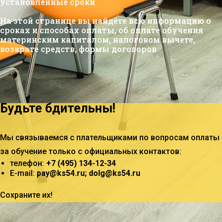
установленные сроки
На этой странице вы найдёте всю информацию о
сроках и способах оплаты, об оплате обучения
материнским капиталом, налоговом вычете,
возврате средств, формы договоров
Будьте бдительны!
Мы связываемся с плательщиками по вопросам оплаты
за обучение только с официальных контактов:
телефон:
+7 (495) 134-12-34
E-mail:
pay@ks54.ru; dolg@ks54.ru
Сохраните их!