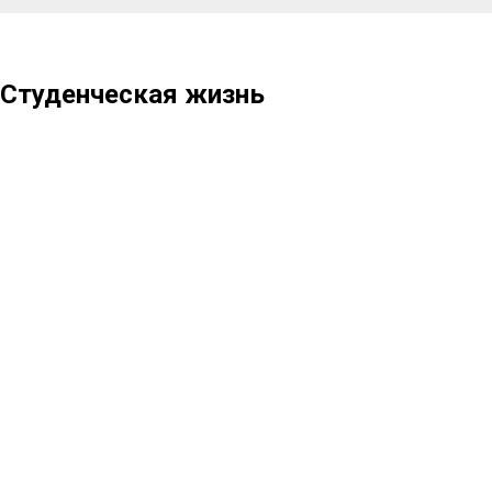
Студенческая жизнь
Волонтёрский центр
"На связи с добром!"
Если у тебя доброе и открытое сердце,
ты готов получать бесценный опыт и
ты хочешь связать свою жизнь с
волонтерством, тебе определённо в