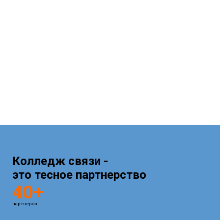
Музей радиолюбительства был создан
на базе коллекции технического отдела
Центрального радиоклуба СССР. В
процессе пополнения и развития, был
создан целый музейный комплекс.
Колледж связи -
это тесное партнерство
40+
партнеров