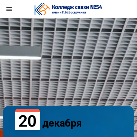
Перейти
к
содержимому
/
/
20
декабря