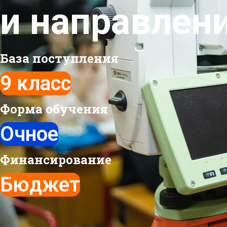
и направлен
База поступления
9 класс
Форма обучения
Очное
Финансирование
Бюджет