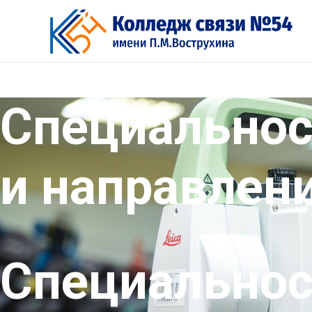
Перейти
к
содержимому
Специальнос
и направлен
Специальнос