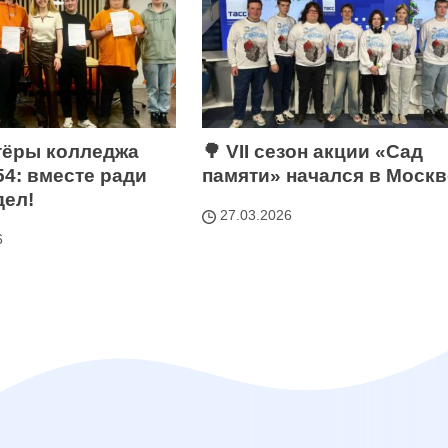
тёры колледжа
🌳 VII сезон акции «Сад
4: вместе ради
памяти» начался в Москв
дел!
27.03.2026
6