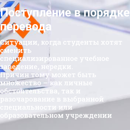
Поступление в порядке
перевода
Ситуации, когда студенты хотят
сменить
специализированное учебное
заведение, нередки.
Причин тому может быть
множество – как личные
обстоятельства, так и
разочарование в выбранной
специальности или
образовательном учреждении