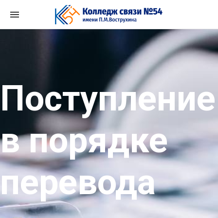
Перейти
к
содержимому
Поступление
в порядке
перевода