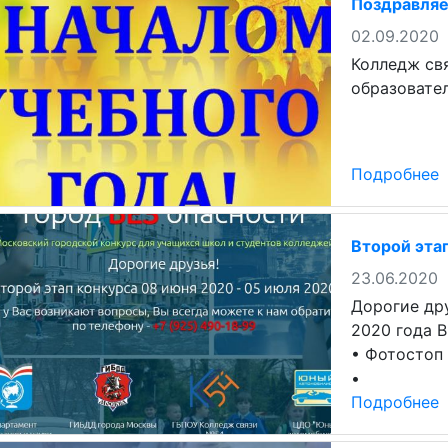
Поздравляем
02.09.2020
Колледж свя
образовате
Подробнее
Второй эта
23.06.2020
Дорогие дру
2020 года В
• Фотостоп
•
Подробнее