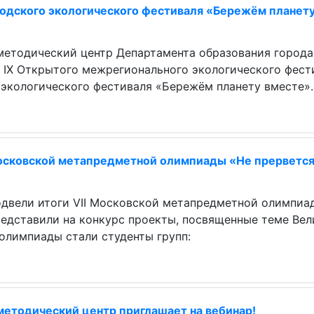
родского экологического фестиваля «Бережём планет
методический центр Департамента образования города
 IX Открытого межрегионального экологического фест
 экологического фестиваля «Бережём планету вместе»
Московской метапредметной олимпиады «Не прервется
одвели итоги VII Московской метапредметной олимпиа
редставили на конкурс проекты, посвященные теме Ве
олимпиады стали студенты групп:
методический центр приглашает на вебинар!