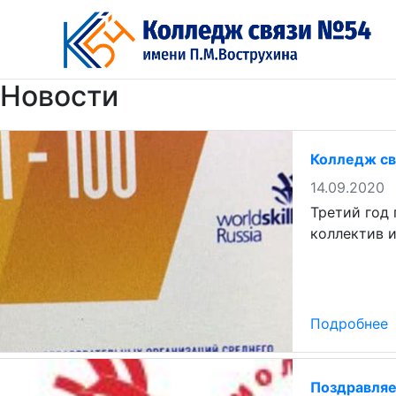
Перейти
к
содержимому
Новости
Колледж св
14.09.2020
Третий год
коллектив и
Подробнее
Поздравляе