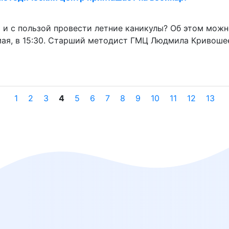
 и с пользой провести летние каникулы? Об этом можн
 мая, в 15:30. Старший методист ГМЦ Людмила Кривош
1
2
3
4
5
6
7
8
9
10
11
12
13