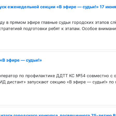
уск еженедельной секции «В эфире — судьи!» 17 июня
ду в прямом эфире главные судьи городских этапов сл
стратегией подготовки ребят к этапам. Особое вниман
 «В эфире — судьи!»
оператор по профилактике ДДТТ КС №54 совместно с о
ИД дистант» запускают секцию «В эфире — судьи!» по
итоги городского конкурса, посвященного 75-летию 